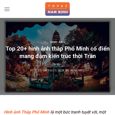
Skip
to
content
HÌNH ẢNH
Top 20+ hình ảnh tháp Phổ Minh cổ điển
mang đậm kiến trúc thời Trần
POSTED ON
10/01/2024
BY
ADMINND
Hình ảnh Tháp Phổ Minh
là một bức tranh tuyệt vời, một