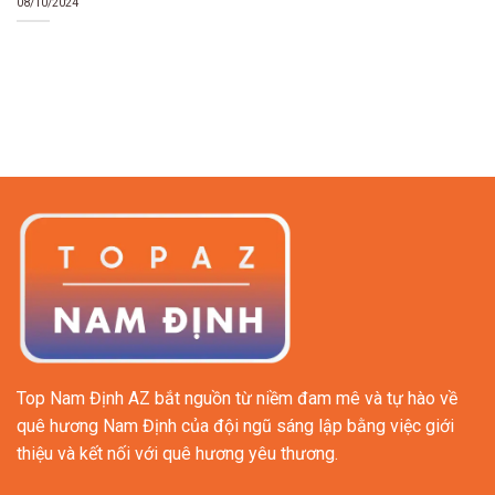
08/10/2024
Top Nam Định AZ bắt nguồn từ niềm đam mê và tự hào về
quê hương Nam Định của đội ngũ sáng lập bằng việc giới
thiệu và kết nối với quê hương yêu thương.