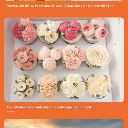
Review chi tiết quán trà sữa Đài Loan Xiang Cha có ngon như lời đồn?
Top +99 mẫu bánh sinh nhật mini cute ngộ nghĩnh nhất