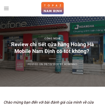
Skip
to
content
CÔNG NGHỆ
Review chi tiết cửa hàng Hoàng Hà
Mobile Nam Định có tốt không?
POSTED ON
08/10/2024
BY
ADMINND
Chào mừng bạn đến với bài đánh giá của mình về cửa