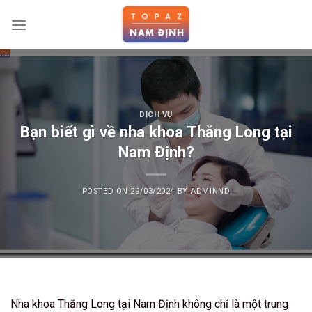
Skip
to
content
DỊCH VỤ
Bạn biết gì về nha khoa Thăng Long tại
Nam Định?
POSTED ON
29/03/2024
BY
ADMINND
Nha khoa Thăng Long tại Nam Định không chỉ là một trung