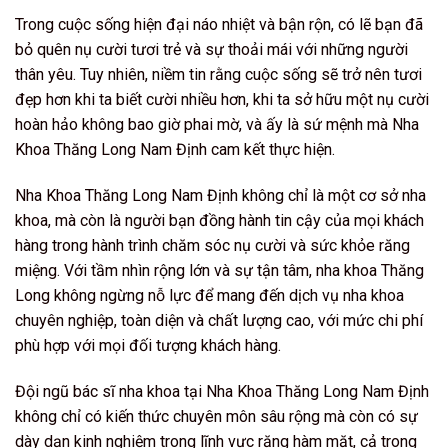
Trong cuộc sống hiện đại náo nhiệt và bận rộn, có lẽ bạn đã
bỏ quên nụ cười tươi trẻ và sự thoải mái với những người
thân yêu. Tuy nhiên, niềm tin rằng cuộc sống sẽ trở nên tươi
đẹp hơn khi ta biết cười nhiều hơn, khi ta sở hữu một nụ cười
hoàn hảo không bao giờ phai mờ, và ấy là sứ mệnh mà Nha
Khoa Thăng Long Nam Định cam kết thực hiện.
Nha Khoa Thăng Long Nam Định không chỉ là một cơ sở nha
khoa, mà còn là người bạn đồng hành tin cậy của mọi khách
hàng trong hành trình chăm sóc nụ cười và sức khỏe răng
miệng. Với tầm nhìn rộng lớn và sự tận tâm, nha khoa Thăng
Long không ngừng nỗ lực để mang đến dịch vụ nha khoa
chuyên nghiệp, toàn diện và chất lượng cao, với mức chi phí
phù hợp với mọi đối tượng khách hàng.
Đội ngũ bác sĩ nha khoa tại Nha Khoa Thăng Long Nam Định
không chỉ có kiến thức chuyên môn sâu rộng mà còn có sự
dày dạn kinh nghiệm trong lĩnh vực răng hàm mặt, cả trong