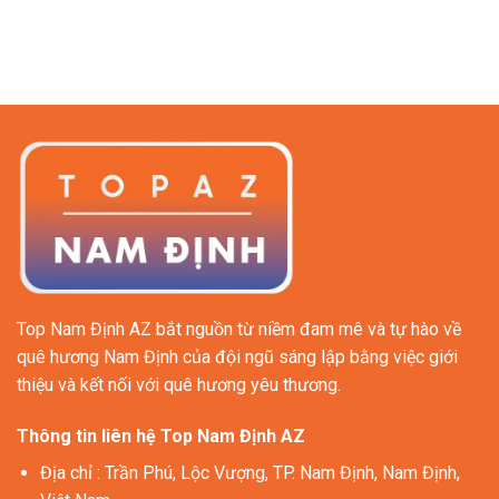
Top Nam Định AZ bắt nguồn từ niềm đam mê và tự hào về
quê hương Nam Định của đội ngũ sáng lập bằng việc giới
thiệu và kết nối với quê hương yêu thương.
Thông tin liên hệ Top Nam Định AZ
Địa chỉ
: Trần Phú, Lộc Vượng, TP. Nam Định, Nam Định,