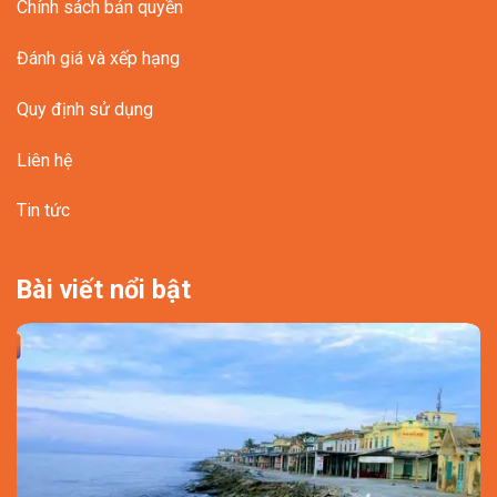
Chính sách bản quyền
Đánh giá và xếp hạng
Quy định sử dụng
Liên hệ
Tin tức
Bài viết nổi bật