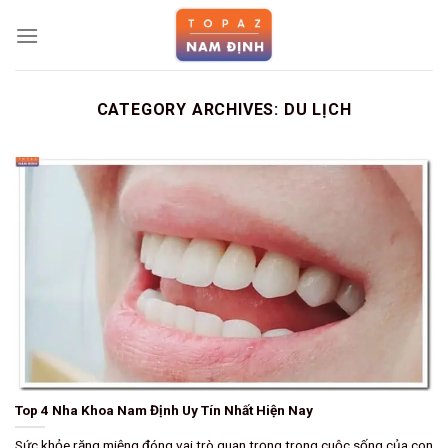
Skip
to
content
CATEGORY ARCHIVES:
DU LỊCH
Top 4 Nha Khoa Nam Định Uy Tín Nhất Hiện Nay
Sức khỏe răng miệng đóng vai trò quan trọng trong cuộc sống của con