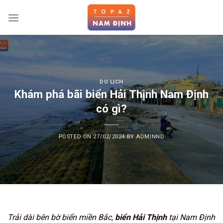
Skip
to
content
DU LỊCH
Khám phá bãi biển Hải Thịnh Nam Định
có gì?
POSTED ON
27/02/2024
BY
ADMINND
Trải dài bên bờ biển miền Bắc,
biển Hải Thịnh
tại Nam Định