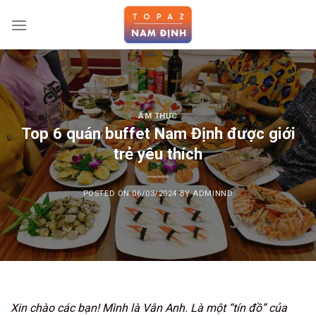
Skip
to
content
ẨM THỰC
Top 6 quán buffet Nam Định được giới
trẻ yêu thích
POSTED ON
06/03/2024
BY
ADMINND
Xin chào các bạn! Mình là Vân Anh. Là một “tín đồ” của