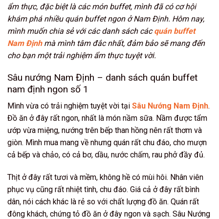
ẩm thực, đặc biệt là các món buffet, mình đã có cơ hội
khám phá nhiều quán buffet ngon ở Nam Định. Hôm nay,
mình muốn chia sẻ với các danh sách các
quán buffet
Nam Định
mà mình tâm đắc nhất, đảm bảo sẽ mang đến
cho bạn một trải nghiệm ẩm thực tuyệt vời.
Sâu nướng Nam Định – danh sách quán buffet
nam định ngon số 1
Mình vừa có trải nghiệm tuyệt vời tại
Sâu Nướng Nam Định
.
Đồ ăn ở đây rất ngon, nhất là món nầm sữa. Nầm được tẩm
ướp vừa miệng, nướng trên bếp than hồng nên rất thơm và
giòn. Mình mua mang về nhưng quán rất chu đáo, cho mượn
cả bếp và chảo, có cả bơ, dầu, nước chấm, rau phở đầy đủ.
Thịt ở đây rất tươi và mềm, không hề có mùi hôi. Nhân viên
phục vụ cũng rất nhiệt tình, chu đáo. Giá cả ở đây rất bình
dân, nói cách khác là rẻ so với chất lượng đồ ăn. Quán rất
đông khách, chứng tỏ đồ ăn ở đây ngon và sạch. Sâu Nướng