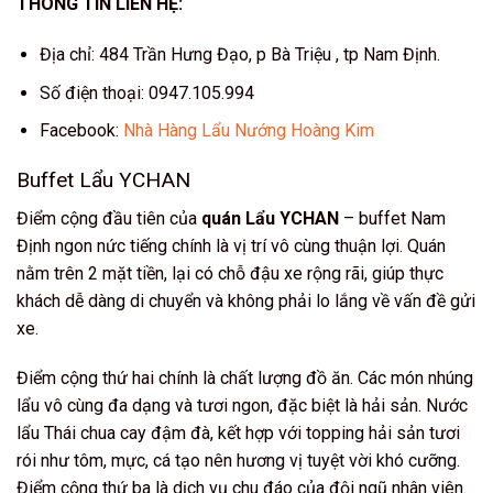
THÔNG TIN LIÊN HỆ:
Địa chỉ: 484 Trần Hưng Đạo, p Bà Triệu , tp Nam Định.
Số điện thoại: 0947.105.994
Facebook:
Nhà Hàng Lẩu Nướng Hoàng Kim
Buffet Lẩu YCHAN
Điểm cộng đầu tiên của
quán Lẩu YCHAN
– buffet Nam
Định ngon nức tiếng chính là vị trí vô cùng thuận lợi. Quán
nằm trên 2 mặt tiền, lại có chỗ đậu xe rộng rãi, giúp thực
khách dễ dàng di chuyển và không phải lo lắng về vấn đề gửi
xe.
Điểm cộng thứ hai chính là chất lượng đồ ăn. Các món nhúng
lẩu vô cùng đa dạng và tươi ngon, đặc biệt là hải sản. Nước
lẩu Thái chua cay đậm đà, kết hợp với topping hải sản tươi
rói như tôm, mực, cá tạo nên hương vị tuyệt vời khó cưỡng.
Điểm cộng thứ ba là dịch vụ chu đáo của đội ngũ nhân viên.