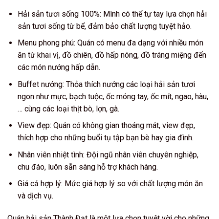
Hải sản tươi sống 100%: Mình có thể tự tay lựa chọn hải
sản tươi sống từ bể, đảm bảo chất lượng tuyệt hảo.
Menu phong phú: Quán có menu đa dạng với nhiều món
ăn từ khai vị, đồ chiên, đồ hấp nóng, đồ tráng miệng đến
các món nướng hấp dẫn.
Buffet nướng: Thỏa thích nướng các loại hải sản tươi
ngon như mực, bạch tuộc, ốc móng tay, ốc mít, ngao, hàu,
… cùng các loại thịt bò, lợn, gà.
View đẹp: Quán có không gian thoáng mát, view đẹp,
thích hợp cho những buổi tụ tập bạn bè hay gia đình.
Nhân viên nhiệt tình: Đội ngũ nhân viên chuyên nghiệp,
chu đáo, luôn sẵn sàng hỗ trợ khách hàng.
Giá cả hợp lý: Mức giá hợp lý so với chất lượng món ăn
và dịch vụ.
Quán hải sản Thành Đạt là một lựa chọn tuyệt vời cho những