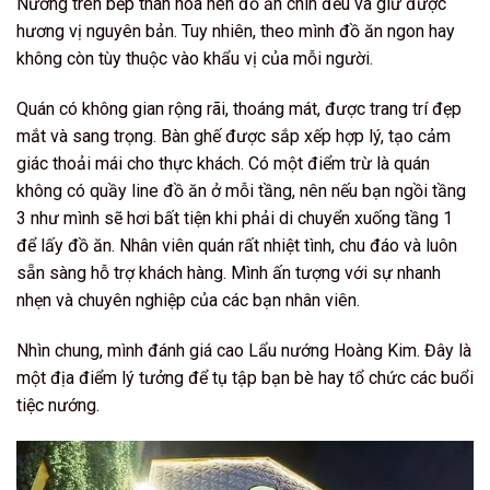
Nướng trên bếp than hoa nên đồ ăn chín đều và giữ được
hương vị nguyên bản. Tuy nhiên, theo mình đồ ăn ngon hay
không còn tùy thuộc vào khẩu vị của mỗi người.
Quán có không gian rộng rãi, thoáng mát, được trang trí đẹp
mắt và sang trọng.
Bàn ghế được sắp xếp hợp lý, tạo cảm
giác thoải mái cho thực khách. Có một điểm trừ là quán
không có quầy line đồ ăn ở mỗi tầng, nên nếu bạn ngồi tầng
3 như mình sẽ hơi bất tiện khi phải di chuyển xuống tầng 1
để lấy đồ ăn.
Nhân viên quán rất nhiệt tình, chu đáo và luôn
sẵn sàng hỗ trợ khách hàng.
Mình ấn tượng với sự nhanh
nhẹn và chuyên nghiệp của các bạn nhân viên.
Nhìn chung, mình đánh giá cao Lẩu nướng Hoàng Kim. Đây là
một địa điểm lý tưởng để tụ tập bạn bè hay tổ chức các buổi
tiệc nướng.