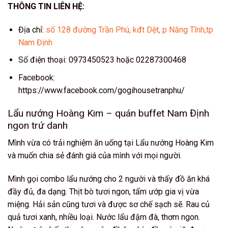
THÔNG TIN LIÊN HỆ:
Địa chỉ:
số 128 đường Trần Phú, kđt Dệt, p Năng Tĩnh,tp
Nam Định
Số điện thoại: 0973450523 hoặc 02287300468
Facebook:
https://www.facebook.com/gogihousetranphu/
Lẩu nướng Hoàng Kim – quán buffet Nam Định
ngon trứ danh
Mình vừa có trải nghiệm ăn uống tại Lẩu nướng Hoàng Kim
và muốn chia sẻ đánh giá của mình với mọi người.
Mình gọi combo lẩu nướng cho 2 người và thấy đồ ăn khá
đầy đủ, đa dạng. Thịt bò tươi ngon, tẩm ướp gia vị vừa
miệng. Hải sản cũng tươi và được sơ chế sạch sẽ. Rau củ
quả tươi xanh, nhiều loại. Nước lẩu đậm đà, thơm ngon.