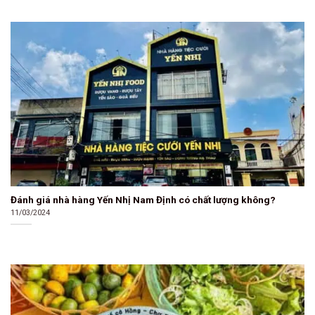
Đánh giá nhà hàng Yến Nhị Nam Định có chất lượng không?
11/03/2024