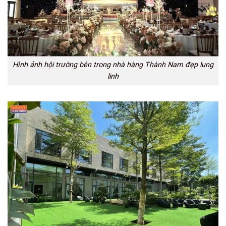
Hình ảnh hội trường bên trong nhà hàng Thành Nam đẹp lung
linh