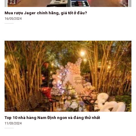
Mua rượu Jager chính hãng, giá tốt ở đâu?
16/05/2024
Top 10 nhà hàng Nam Định ngon và đáng thử nhất
11/03/2024