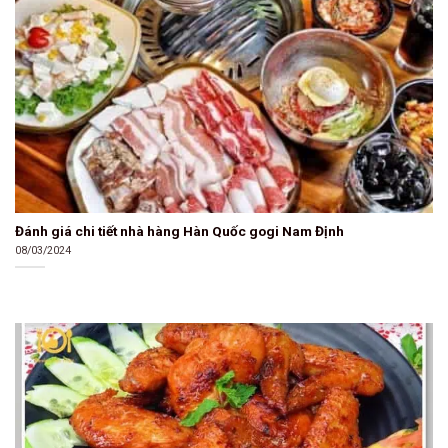
Đánh giá chi tiết nhà hàng Hàn Quốc gogi Nam Định
08/03/2024