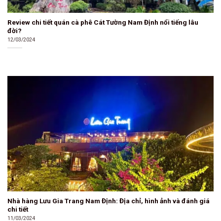
Review chi tiết quán cà phê Cát Tường Nam Định nổi tiếng lâu
đời?
12/03/2024
Nhà hàng Lưu Gia Trang Nam Định: Địa chỉ, hình ảnh và đánh giá
chi tiết
11/03/2024