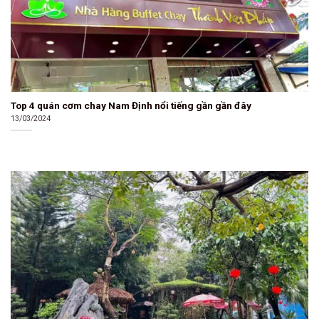
Top 4 quán cơm chay Nam Định nổi tiếng gần gần đây
13/03/2024