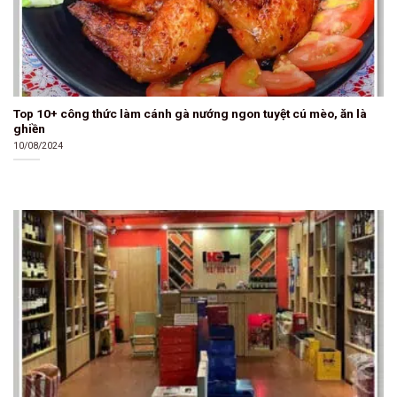
Top 10+ công thức làm cánh gà nướng ngon tuyệt cú mèo, ăn là
ghiền
10/08/2024