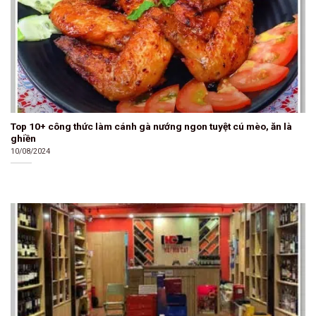
Top 10+ công thức làm cánh gà nướng ngon tuyệt cú mèo, ăn là
ghiền
10/08/2024