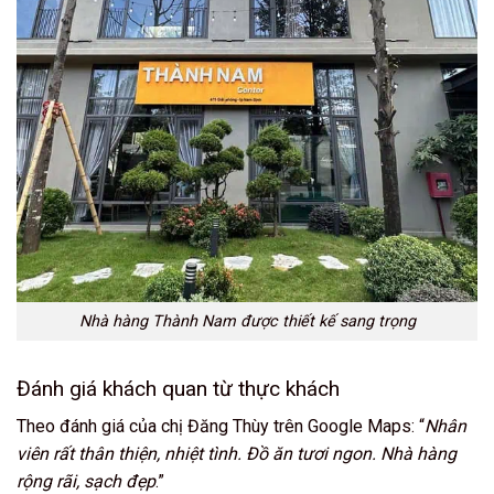
Nhà hàng Thành Nam được thiết kế sang trọng
Đánh giá khách quan từ thực khách
Theo đánh giá của chị Đăng Thùy trên Google Maps: “
Nhân
viên rất thân thiện, nhiệt tình. Đồ ăn tươi ngon. Nhà hàng
rộng rãi, sạch đẹp
.”