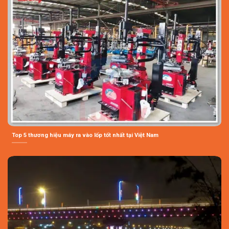
Top 5 thương hiệu máy ra vào lốp tốt nhất tại Việt Nam