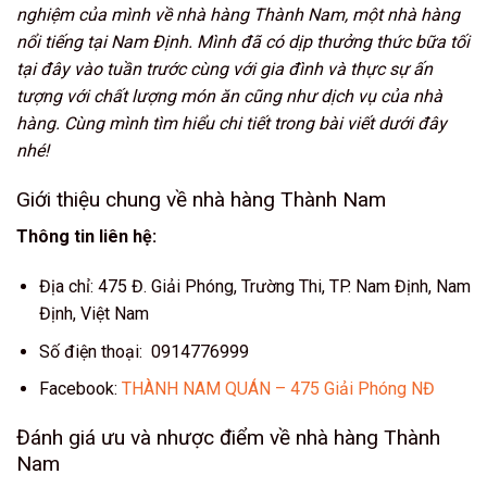
nghiệm của mình về nhà hàng Thành Nam, một nhà hàng
nổi tiếng tại Nam Định. Mình đã có dịp thưởng thức bữa tối
tại đây vào tuần trước cùng với gia đình và thực sự ấn
tượng với chất lượng món ăn cũng như dịch vụ của nhà
hàng. Cùng mình tìm hiểu chi tiết trong bài viết dưới đây
nhé!
Giới thiệu chung về nhà hàng Thành Nam
Thông tin liên hệ:
Địa chỉ: 475 Đ. Giải Phóng, Trường Thi, TP. Nam Định, Nam
Định, Việt Nam
Số điện thoại: 0914776999
Facebook:
THÀNH NAM QUÁN – 475 Giải Phóng NĐ
Đánh giá ưu và nhược điểm về nhà hàng Thành
Nam