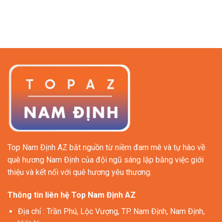
Top Nam Định AZ bắt nguồn từ niềm đam mê và tự hào về
quê hương Nam Định của đội ngũ sáng lập bằng việc giới
thiệu và kết nối với quê hương yêu thương.
Thông tin liên hệ Top Nam Định AZ
Địa chỉ
: Trần Phú, Lộc Vượng, TP. Nam Định, Nam Định,